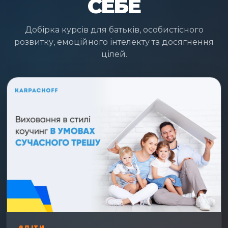
СЕБЕ
Добірка курсів для батьків, особистісного
розвитку, емоційного інтелекту та досягнення
цілей.
#ДІТИ