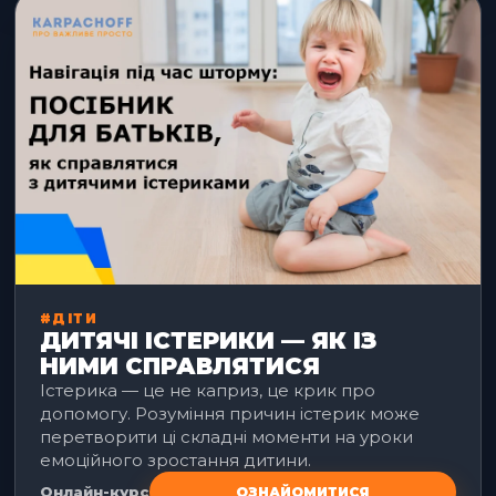
#ДІТИ
ДИТЯЧІ ІСТЕРИКИ — ЯК ІЗ
НИМИ СПРАВЛЯТИСЯ
Істерика — це не каприз, це крик про
допомогу. Розуміння причин істерик може
перетворити ці складні моменти на уроки
емоційного зростання дитини.
Онлайн-курс
ОЗНАЙОМИТИСЯ