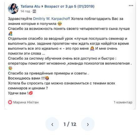
‹
›
1 / 12